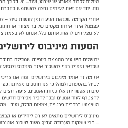
טיולים לכבוד מאורע או אירוע, ועוד… יש כל כך 
נוח, יחד אם זאת לעיתים נרצה להשתמש בחברת ש
אחרי הקדמה שכזאת הגיע הזמן לעשות טיול – לא 
עצמנו? איזה אירוע מקסים של בר מצווה או חתונ
לא מצליחים לראות אותם כלל. אנחנו לא באמת צר
הסעות מיניבוס לירושלים
ירושלים היא עיר מהממת ביופייה שמכילה בתוכה ת
שכדאי ואפילו רצוי להשכיר איזה מיניבוס ולנסוע ל
אז מה זה אומר מיניבוס בירושלים ומה אנו צריכי
לטיול בהסעות, ולמה? כי אנו חוסכים מאיתנו, כפי
סיבות אפשריות אלו כמות האנשים, איפה רוצים ל
להצטרף לעוד אנשים ובכך להכיר מכירים חדשים ש
השימוש ברכבים פרטיים, צמצום הדלק, ועוד… מה ר
מיניבוס לירושלים מתאים לא רק ליחידים או קבוצה
– הרי שמקום העבודה יעדיף מאוד לשכור אוטובו