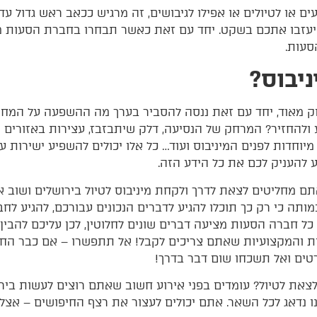
ים או לטיולים או אפילו לגיבושים, זה מרגיש ככאב ראש גדול 
 ושיעזבו אתכם בשקט. יחד עם זאת כאשר תבחרו בחברת הסעות 
סעות.
יבוס?
ק מאוד, יחד עם זאת ננסה להסביר בערך מה ההשפעה על המחיר
ע ולהחזיר? המרחק של הנסיעה, דלק שיתבזבז, עצירות באזורים
יוחדות לפנים המיניבוס ועוד… כל אלו יכולים להשפיע ישירות 
להעניק לכם את כל הידע הזה.
 מחליטים לצאת לדרך ולקחת מיניבוס לטיול בירושלים ושוב אי
מותה כי רק כך תוכלו להגיע לדברים הנכונים עבורכם, להגיע 
 כל חברה הסעות מציעה דברים שונים לחלוטין, לכן עליכם להבי
 והמקצועיות שאתם צריכים לקבל! אל תתפשרו – אם כבר החל
רטים ואל תשכחו שום דבר בדרך!
את לטיול? עומדים בפני אירוע חשוב שאתם רוצים לעשות בירוש
נו נדאג לכל השאר. אתם יכולים לעצור את רצף החיפושים – אצלנ