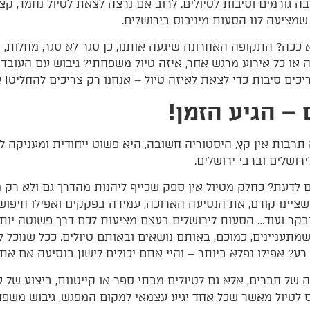
הרבה גורמים וסיבות לטיולים. לרוב אם נרצה לצאת לטיול נחמד,
מציעה לנו הסעות מיניבוס בירושלים.
ככה? התקופה האחרונה שיגעה אותנו, כן סגר לא סגר, מחלות, 
ה או כל אירוע מרגש אחר, איזה טיול משפחתי? גיבוש עם העובד
יכים סיבות כדי לצאת לאיזה טיול – אנחנו רק צריכים להחליט!
 – הגיע הזמן!
רבות אין קץ, היסטוריה חשובה, היא פשוט ייחודית ומעניקה ל
ירושלים וברבי ירושלים.
ם לדעת? כחלק מטיול אין ספק שכייף ליהנות מהדרך גם ולא רק מ
 שציינו קודם, את הנסיעה הארוכה, עמידה בפקקים ואפילו חיפוש
בקר ועוד… הסעות לירושלים בעצם מציעות לכם דרך פשוטה יותר 
מתעניינים, כמוכם, באותם נושאים ובאותם טיולים. ככל שנוכל
ע? אפילו נפלא ביותר – והיי אתם יכולים לישון בנסיעה אם את
 של חברים, אלא גם לטיולים מבתי ספר או קייטנות, ביצוע של א
ס לטיול מאשר שכל אחד יגיע עצמאי למקום המפגש, גיבוש משפ