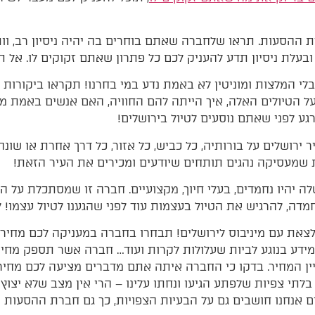
רת ההסעות. תראו שלחברה שאתם בוחרים בה יהיה ניסיון רב, ו
בעלת ניסיון תדע להעניק לכם כל פתרון שאתם זקוקים לו. אל תת
המלצות ומוניטין לא באמת נדע במי בחרנו! תקראו ביקורות ש
על הטיולים האלה, איך הייתה להם החוויה, האם אנשים באמת מ
גע לפני שאתם נוסעים לטיול בירושלים!
ושלים על בורותיה, כל כביש, כל אזור, כל דרך אחרת או שונה
שמעסיקה נהגים תותחים שיודעים ומכירים את העיר הזאת!
 יהיו נחמדים, בעלי חיוך, מקצועיים. חברה זו שמסתכלת על ה
מדה, להרגיש את הטיול בעצמות עוד לפני שהגענו לטיול עצמו! 
את עם מיניבוס לירושלים! תבחרו בחברה במעניקה לכם מחיר נ
מידע בנוגע לביות שעלולות לקרות ועוד… חברה אשר תספק מחיר
ין המחיר. בדקו כי החברה איתה אתם מדברים מציעה לכם מחיר
לתי צפיות שלפתע הגיעו ונחתו עלינו – הרי אין מצב שלא יצוץ 
ם אנחנו חושבים גם על הבעיות הצפויות, כך גם חברת ההסעות 