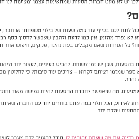
 ולכן יש לא מעט חברות הסעות שמתאימות עצמן ומציעות לנו חו
ס?
יכול לתת לכם בכייף עוד כמה שעות של בילוי משפחתי או חברי, 
א לא נפרד מהזמן. אין כמו לדעת ולהבין שאפשר לחסוך כסף רב
 נוח? כל הטרדות שאנו מקבלים בעת נהיגה, פקקים, חיפוש אחר ח
בהסעות, שכן יש זמן לשוחח, להביט בעיניים, לעצור יחד וליהנ
א ספר שמזמן רציתם לקרוא – צריכים עוד סיבות? כי לחלוטין נו
נהדר.
מגיעים. מה שיאפשר לחברת ההסעות להיות גמישה מאוד ותוכל ל
רוע לאירוע, הכל תלוי במה אתם בוחרים יחד עם החברה שאיתה ת
ההסעות שלכם יחד.
 בדיוק את מה שאתם זקוקים לו
, תוכל להעניק לכם מעבר לשי