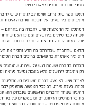
לגמרי חשוב שבוחרים לצאת לטיול!
תעשו סקר שוק נרחב ושימו לב לניסיון שיש לחב
מיניבוסים בירושלים. אל תשכחו שחברה איכותית ו
הסתכלו על ההמלצות שיש לחברה בה בחרתם – בלי 
עשתה כבר טיולים בירושלים ואם כן האם שוחחו 
יוכלו לעזור לכם לחזק את הבחירה הנכונה שלכם ר
תדאגו שהחברה שבחרתם בה תדע ותכיר את העיר יר
היא עיר מאתגרת כך שאתם צריכים חברת הסעות 
תבחרו בחברה ששמה דגש על שירות. שהנהגים שלה
רק מיניבוס לירושלים אלא באמת נסיעה נעימה ונח
למרות שיש לא מעט דברים חשובים כשמחליטים לצ
נכונה, בעלת פירוט רב ככל האפשר, שתעניק לכם 
ההיגיון שאחד הדברים הראשונים שנבדוק הוא עני
את כל הפרטים הרלוונטיים גם במקרים של בעיות ב
מושלם לפרטי פרטים – כמו שבכל דבר שאנו עושי